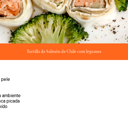
Tortilla de Salmón de Chile com legumes
 pele
a ambiente
sca picada
oído