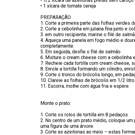
• 1/2 xícara de azeitonas pretas sem caroço
• 1 xícara de tomate cereja
PREPARAÇÃO
1. Corte a primeira parte das folhas verdes d
2. Corte a cebolinha em juliana fina junto e 
3. em outro recipiente, marine o filé de salm
4. Aqueça uma panela em fogo médio e doure
completamente.
5. Em seguida, desfie o filé de salmão
6. Misture o cream cheese com a cebolinha 
7. Recheie cada tortilla com cream cheese, 
8. Enrole a tortilla formando um cilindro, en
9. Corte o tronco do brócolis longo, em ped
10. Clareie as folhas de brócolis em 1/2 litr
11. Escorra, molhe com água fria e espere.
Monte o prato:
1. Corte os rolos de tortilla em 8 pedaços.
2. No centro de um prato médio, coloque um 
uma figura de uma árvore.
3. Corte as azeitonas ao meio – estas forma