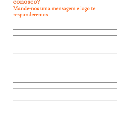
conosco?
Mande-nos uma mensagem e logo te
responderemos
Nome completo
Empresa
Telefone
E-mail
Comentário