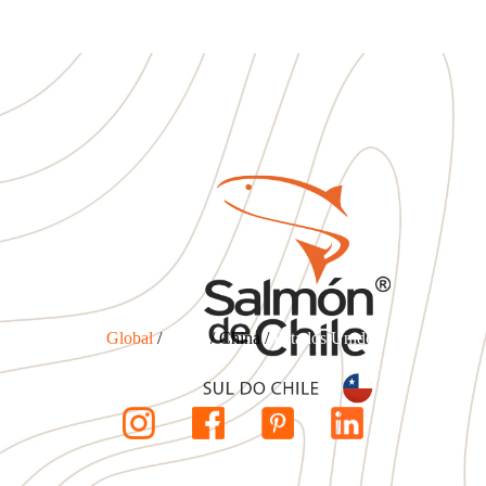
Global
/
Brasil
/ China /
Estados Unidos